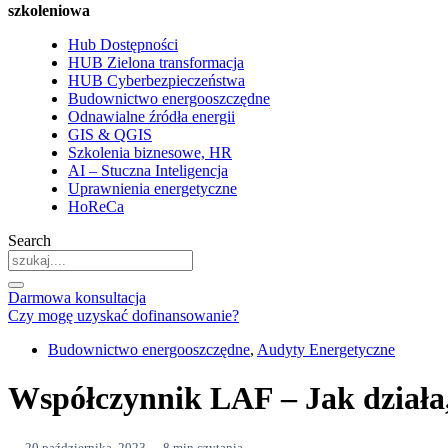
szkoleniowa
Hub Dostępności
HUB Zielona transformacja
HUB Cyberbezpieczeństwa
Budownictwo energooszczędne
Odnawialne źródła energii
GIS & QGIS
Szkolenia biznesowe, HR
AI – Stuczna Inteligencja
Uprawnienia energetyczne
HoReCa
Search
Darmowa konsultacja
Czy mogę uzyskać dofinansowanie?
Budownictwo energooszczędne
,
Audyty Energetyczne
Współczynnik LAF – Jak działa
20 października, 2023
8 min czytania