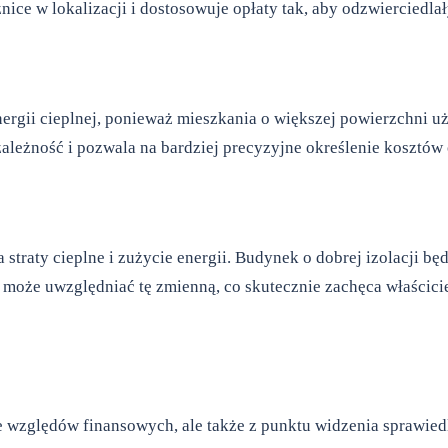
ice w lokalizacji i dostosowuje opłaty tak, aby odzwierciedl
nergii cieplnej, ponieważ mieszkania o większej powierzchni u
leżność i pozwala na bardziej precyzyjne określenie kosztów
traty cieplne i zużycie energii. Budynek o dobrej izolacji będz
 może uwzględniać tę zmienną, co skutecznie zachęca właścici
ze względów finansowych, ale także z punktu widzenia sprawi