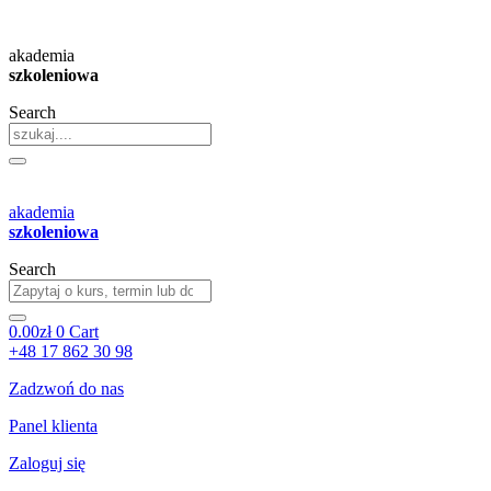
Przejdź
do
akademia
treści
szkoleniowa
Search
akademia
szkoleniowa
Search
0.00
zł
0
Cart
+48 17 862 30 98
Zadzwoń do nas
Panel klienta
Zaloguj się