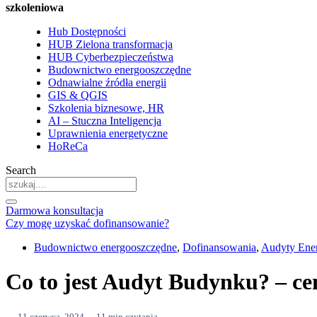
szkoleniowa
Hub Dostępności
HUB Zielona transformacja
HUB Cyberbezpieczeństwa
Budownictwo energooszczędne
Odnawialne źródła energii
GIS & QGIS
Szkolenia biznesowe, HR
AI – Stuczna Inteligencja
Uprawnienia energetyczne
HoReCa
Search
Darmowa konsultacja
Czy mogę uzyskać dofinansowanie?
Budownictwo energooszczędne
,
Dofinansowania
,
Audyty Ene
Co to jest Audyt Budynku? – cen
11 czerwca, 2024
11 min czytania