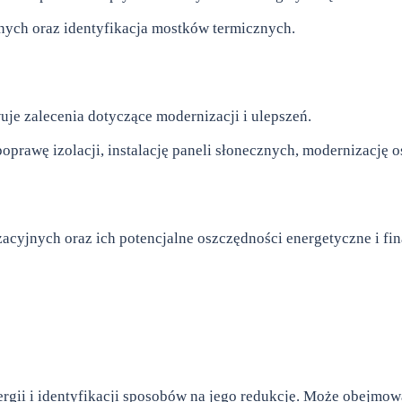
jnych oraz identyfikacja mostków termicznych.
je zalecenia dotyczące modernizacji i ulepszeń.
wę izolacji, instalację paneli słonecznych, modernizację ośw
acyjnych oraz ich potencjalne oszczędności energetyczne i fi
energii i identyfikacji sposobów na jego redukcję. Może obejmo