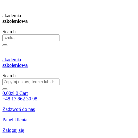
Przejdź
do
akademia
treści
szkoleniowa
Search
akademia
szkoleniowa
Search
0.00
zł
0
Cart
+48 17 862 30 98
Zadzwoń do nas
Panel klienta
Zaloguj się