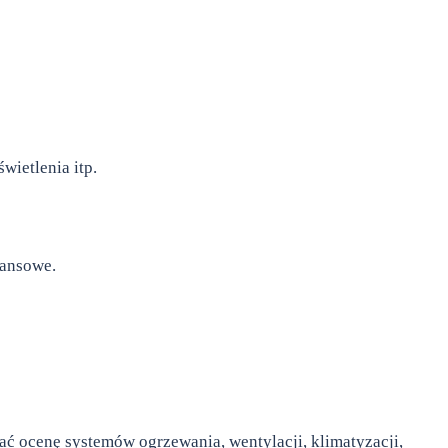
ietlenia itp.
nansowe.
wać ocenę systemów ogrzewania, wentylacji, klimatyzacji,