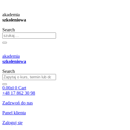
Przejdź
do
akademia
treści
szkoleniowa
Search
akademia
szkoleniowa
Search
0.00
zł
0
Cart
+48 17 862 30 98
Zadzwoń do nas
Panel klienta
Zaloguj się