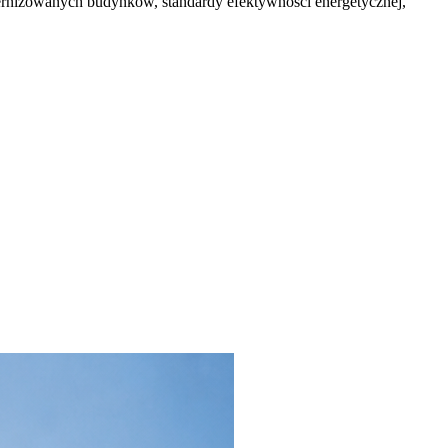
rnizowanych budynków, standardy efektywności energetycznej,