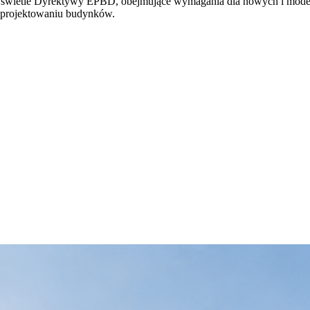
w świetle Dyrektywy EPBD, obejmujące wymagania dla nowych i mode
w projektowaniu budynków.