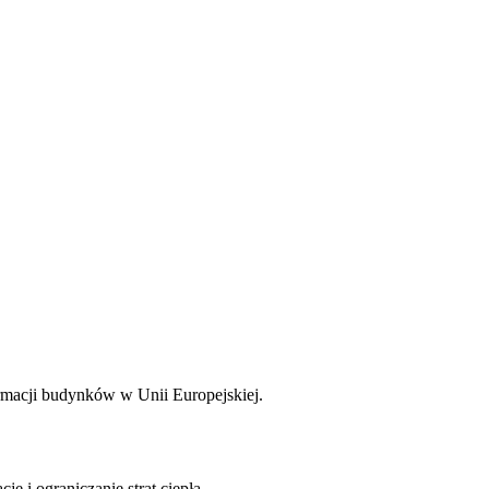
rmacji budynków w Unii Europejskiej.
 i ograniczanie strat ciepła.