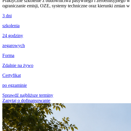
Praktyczne szkolenie z budownictwa pasywnego i zeroemisyjnego 
ograniczanie emisji, OZE, systemy techniczne oraz kierunki zmian 
3 dni
szkolenia
24 godziny
zegarowych
Forma
Zdalnie na żywo
Certyfikat
po egzaminie
Sprawdź najbliższe terminy
Zapytaj o dofinansowanie