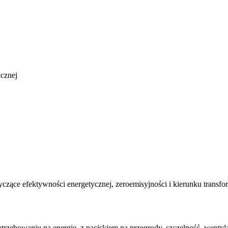
icznej
zące efektywności energetycznej, zeroemisyjności i kierunku transfo
ebowaniu na energię, z naciskiem na przegrody, szczelność, wentylację