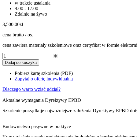
w trakcie ustalania
9:00 - 17:00
Zdalnie na żywo
3,500.00
zł
cena brutto / os.
cena zawiera materiały szkoleniowe oraz certyfikat w formie elektorn
ilość
Kurs
Dodaj do koszyka
budownictwo
pasywne
Pobierz kartę szkolenia (PDF)
i
Zapytaj o ofertę indywidualną
zeroemisyjne
Dyrektywa
Dlaczego warto wziąć udział?
EPBD
Aktualne wymagania Dyrektywy EPBD
Szkolenie porządkuje najważniejsze założenia Dyrektywy EPBD dotyc
Budownictwo pasywne w praktyce
Kurs wyjaśnia zasady projektowania budynków o bardzo niskim zapotrz