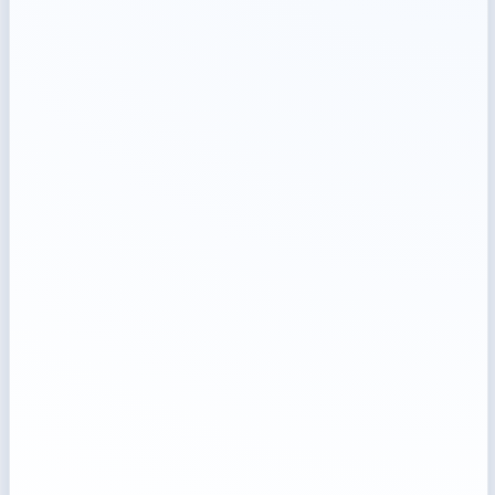
Wybierz kategorię kursów
Hub Dostępności
HUB Zielona transformacja
HUB Cyberbezpieczeństwa
Budownictwo energooszczędne
Odnawialne źródła energii
GIS & QGIS
Szkolenia biznesowe, HR
AI – Stuczna Inteligencja
Uprawnienia energetyczne
HoReCa
Uzyskaj Dofinansowanie
Pomoc
Dla Absolwentów
Kontakt 24/7
›
Strona główna
Baza Usług Rozwojowych
akademia