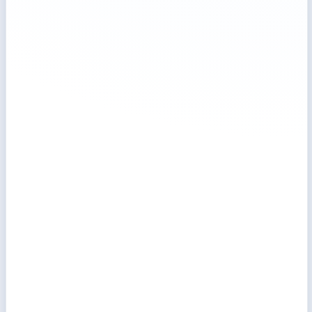
szkoleniowa
Hub Dostępności
HUB Zielona transformacja
HUB Cyberbezpieczeństwa
Budownictwo energooszczędne
Odnawialne źródła energii
GIS & QGIS
Szkolenia biznesowe, HR
AI – Stuczna Inteligencja
Uprawnienia energetyczne
HoReCa
Search
Darmowa konsultacja
Czy mogę uzyskać dofinansowanie?
+48 17 862 30 98
Zadzwoń do nas
szkolenia@on-eco.pl
Wyślij nam wiadomość