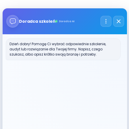
Przejdź
do
akademia
treści
szkoleniowa
Doradca szkoleń
Doradca AI
Search
Dzień dobry! Pomogę Ci wybrać odpowiednie szkolenie,
audyt lub rozwiązanie dla Twojej firmy. Napisz, czego
szukasz, albo opisz krótko swoją branżę i potrzeby.
akademia
szkoleniowa
Search
0.00
zł
0
Cart
+48 17 862 30 98
Zadzwoń do nas
Panel klienta
Zaloguj się