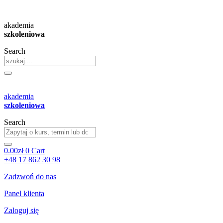
Przejdź
do
akademia
treści
szkoleniowa
Search
akademia
szkoleniowa
Search
0.00
zł
0
Cart
+48 17 862 30 98
Zadzwoń do nas
Panel klienta
Zaloguj się