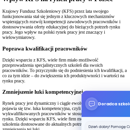
Krajowy Fundusz Szkoleniowy (KFS) przez lata swojego
funkcjonowania stał się jednym z kluczowych mechanizmów
wspierających rozwój kompetencji zawodowych pracowników i
dostosowywania oferty edukacyjnej do bieżących potrzeb rynku
pracy. Jego wpływ na polski rynek pracy jest znaczący i
wielowymiarowy.
Poprawa kwalifikacji pracowników
Dzięki wsparciu z KFS, wiele firm miało możliwość
przeprowadzenia specjalistycznych szkoleń dla swoich
pracowników. To przyczyniło się do podniesienia ich kwalifikacji, a
co za tym idzie – do zwiększenia ich produktywności i wartości na
rynku pracy.
Zmniejszenie luki kompetencyjnej
Rynek pracy jest dynamiczny i ciągle ewoluuje. W wielu branżach
Doradca szkol
pojawia się tzw. luka kompetencyjna, czyli brak odpowiednio
wykwalifikowanych pracowników w stosunku do zapotrzebowania
rynku. Dzięki wsparciu KFS, wiele firm mogło przeprowadzić
szkolenia dostosowane do aktualnych potrzeb, co przyczyniło się do
Dzień dobry! Pomogę Ci
zmniejszenia tej luki.