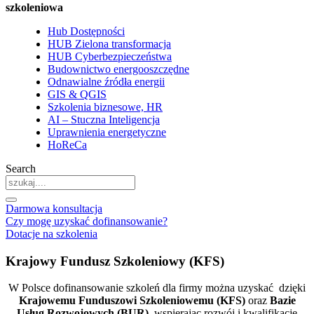
szkoleniowa
Hub Dostępności
HUB Zielona transformacja
HUB Cyberbezpieczeństwa
Budownictwo energooszczędne
Odnawialne źródła energii
GIS & QGIS
Szkolenia biznesowe, HR
AI – Stuczna Inteligencja
Uprawnienia energetyczne
HoReCa
Search
Darmowa konsultacja
Czy mogę uzyskać dofinansowanie?
Dotacje na szkolenia
Krajowy Fundusz Szkoleniowy (KFS)
W Polsce dofinansowanie szkoleń dla firmy można uzyskać dzięki
Krajowemu Funduszowi Szkoleniowemu (KFS)
oraz
Bazie
Usług Rozwojowych (BUR)
, wspierając rozwój i kwalifikacje