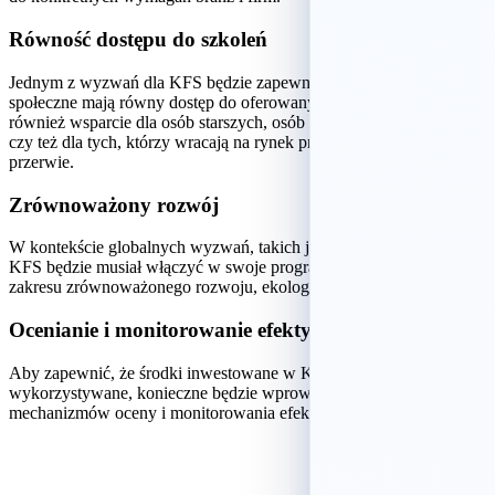
Równość dostępu do szkoleń
Jednym z wyzwań dla KFS będzie zapewnienie, że wszystkie grupy
społeczne mają równy dostęp do oferowanych szkoleń. Oznacza to
również wsparcie dla osób starszych, osób z niepełnosprawnościami
czy też dla tych, którzy wracają na rynek pracy po dłuższej
przerwie.
Zrównoważony rozwój
W kontekście globalnych wyzwań, takich jak zmiany klimatyczne,
KFS będzie musiał włączyć w swoje programy elementy edukacji z
zakresu zrównoważonego rozwoju, ekologii i ochrony środowiska.
Ocenianie i monitorowanie efektywności
Aby zapewnić, że środki inwestowane w KFS są efektywnie
wykorzystywane, konieczne będzie wprowadzenie skuteczniejszych
mechanizmów oceny i monitorowania efektów szkoleń.
Uzyskaj nawet 100% Dofinansowania!
Wypełnij formularz i skorzystaj z