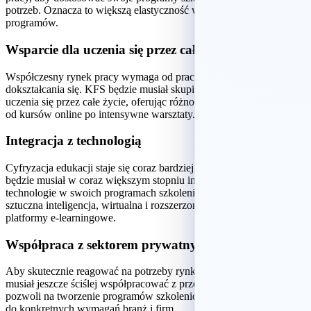
potrzeb. Oznacza to większą elastyczność w oferowaniu kursów i
programów.
Wsparcie dla uczenia się przez całe życie
Współczesny rynek pracy wymaga od pracowników ciągłego
dokształcania się. KFS będzie musiał skupić się na promowaniu idei
uczenia się przez całe życie, oferując różnorodne formy szkoleń –
od kursów online po intensywne warsztaty.
Integracja z technologią
Cyfryzacja edukacji staje się coraz bardziej powszechna. KFS
będzie musiał w coraz większym stopniu integrować nowoczesne
technologie w swoich programach szkoleniowych, takie jak
sztuczna inteligencja, wirtualna i rozszerzona rzeczywistość, czy
platformy e-learningowe.
Współpraca z sektorem prywatnym
Aby skutecznie reagować na potrzeby rynku pracy, KFS będzie
musiał jeszcze ściślej współpracować z przedsiębiorstwami. To
pozwoli na tworzenie programów szkoleniowych dostosowanych
do konkretnych wymagań branż i firm.