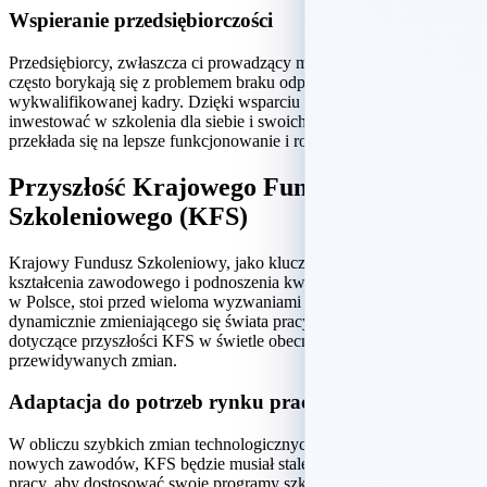
Wspieranie przedsiębiorczości
Przedsiębiorcy, zwłaszcza ci prowadzący małe i średnie firmy,
często borykają się z problemem braku odpowiednio
wykwalifikowanej kadry. Dzięki wsparciu KFS mogą oni
inwestować w szkolenia dla siebie i swoich pracowników, co
przekłada się na lepsze funkcjonowanie i rozwój ich biznesów.
Przyszłość Krajowego Funduszu
Szkoleniowego (KFS)
Krajowy Fundusz Szkoleniowy, jako kluczowe narzędzie wsparcia
kształcenia zawodowego i podnoszenia kwalifikacji pracowników
w Polsce, stoi przed wieloma wyzwaniami w kontekście
dynamicznie zmieniającego się świata pracy. Oto przemyślenia
dotyczące przyszłości KFS w świetle obecnych trendów i
przewidywanych zmian.
Adaptacja do potrzeb rynku pracy
W obliczu szybkich zmian technologicznych i pojawiających się
nowych zawodów, KFS będzie musiał stale monitorować rynek
pracy, aby dostosować swoje programy szkoleniowe do bieżących