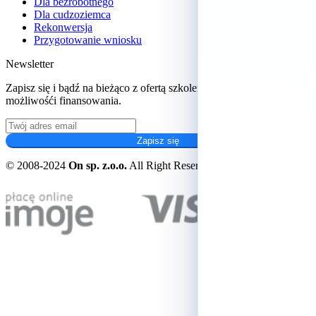
Dla bezrobotnego
Dla cudzoziemca
Rekonwersja
Przygotowanie wniosku
Newsletter
Zapisz się i bądź na bieżąco z ofertą szkoleń oraz aktualnych
możliwośći finansowania.
Zapisz się
© 2008-2024
On sp. z.o.o.
All Right Reserved.