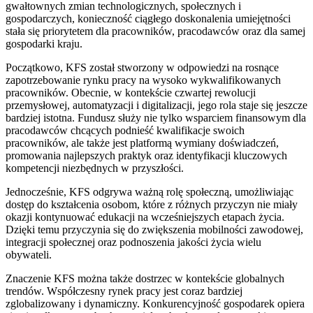
gwałtownych zmian technologicznych, społecznych i
gospodarczych, konieczność ciągłego doskonalenia umiejętności
stała się priorytetem dla pracowników, pracodawców oraz dla samej
gospodarki kraju.
Początkowo, KFS został stworzony w odpowiedzi na rosnące
zapotrzebowanie rynku pracy na wysoko wykwalifikowanych
pracowników. Obecnie, w kontekście czwartej rewolucji
przemysłowej, automatyzacji i digitalizacji, jego rola staje się jeszcze
bardziej istotna. Fundusz służy nie tylko wsparciem finansowym dla
pracodawców chcących podnieść kwalifikacje swoich
pracowników, ale także jest platformą wymiany doświadczeń,
promowania najlepszych praktyk oraz identyfikacji kluczowych
kompetencji niezbędnych w przyszłości.
Jednocześnie, KFS odgrywa ważną rolę społeczną, umożliwiając
dostęp do kształcenia osobom, które z różnych przyczyn nie miały
okazji kontynuować edukacji na wcześniejszych etapach życia.
Dzięki temu przyczynia się do zwiększenia mobilności zawodowej,
integracji społecznej oraz podnoszenia jakości życia wielu
obywateli.
Znaczenie KFS można także dostrzec w kontekście globalnych
trendów. Współczesny rynek pracy jest coraz bardziej
zglobalizowany i dynamiczny. Konkurencyjność gospodarek opiera