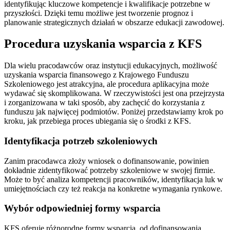
identyfikując kluczowe kompetencje i kwalifikacje potrzebne w
przyszłości. Dzięki temu możliwe jest tworzenie prognoz i
planowanie strategicznych działań w obszarze edukacji zawodowej.
Procedura uzyskania wsparcia z KFS
Dla wielu pracodawców oraz instytucji edukacyjnych, możliwość
uzyskania wsparcia finansowego z Krajowego Funduszu
Szkoleniowego jest atrakcyjna, ale procedura aplikacyjna może
wydawać się skomplikowana. W rzeczywistości jest ona przejrzysta
i zorganizowana w taki sposób, aby zachęcić do korzystania z
funduszu jak najwięcej podmiotów. Poniżej przedstawiamy krok po
kroku, jak przebiega proces ubiegania się o środki z KFS.
Identyfikacja potrzeb szkoleniowych
Zanim pracodawca złoży wniosek o dofinansowanie, powinien
dokładnie zidentyfikować potrzeby szkoleniowe w swojej firmie.
Może to być analiza kompetencji pracowników, identyfikacja luk w
umiejętnościach czy też reakcja na konkretne wymagania rynkowe.
Wybór odpowiedniej formy wsparcia
KFS oferuje różnorodne formy wsparcia, od dofinansowania