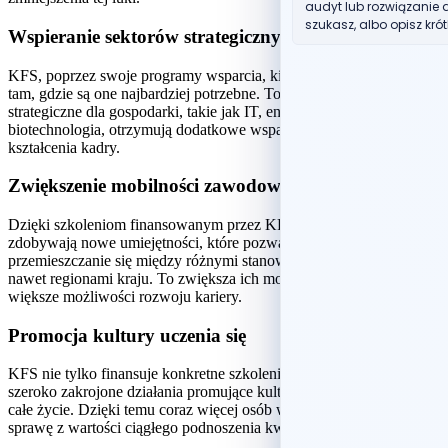
audyt lub rozwiązanie d
szukasz, albo opisz krót
Wspieranie sektorów strategicznych
KFS, poprzez swoje programy wsparcia, kieruje środki szczególnie
tam, gdzie są one najbardziej potrzebne. To oznacza, że branże
strategiczne dla gospodarki, takie jak IT, energetyka czy
biotechnologia, otrzymują dodatkowe wsparcie w zakresie
kształcenia kadry.
Zwiększenie mobilności zawodowej
Dzięki szkoleniom finansowanym przez KFS, pracownicy
zdobywają nowe umiejętności, które pozwalają im na łatwiejsze
przemieszczanie się między różnymi stanowiskami, branżami czy
nawet regionami kraju. To zwiększa ich mobilność zawodową i daje
większe możliwości rozwoju kariery.
Promocja kultury uczenia się
KFS nie tylko finansuje konkretne szkolenia, ale również prowadzi
szeroko zakrojone działania promujące kulturę uczenia się przez
całe życie. Dzięki temu coraz więcej osób w Polsce zdaje sobie
sprawę z wartości ciągłego podnoszenia kwalifikacji.