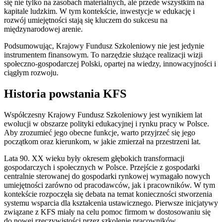
się nie tylko na zasobach materialnych, ale przede wszystkim na
kapitale ludzkim. W tym kontekście, inwestycje w edukację i
rozwój umiejętności stają się kluczem do sukcesu na
międzynarodowej arenie.
Podsumowując, Krajowy Fundusz Szkoleniowy nie jest jedynie
instrumentem finansowym. To narzędzie służące realizacji wizji
społeczno-gospodarczej Polski, opartej na wiedzy, innowacyjności i
ciągłym rozwoju.
Historia powstania KFS
Współczesny Krajowy Fundusz Szkoleniowy jest wynikiem lat
ewolucji w obszarze polityki edukacyjnej i rynku pracy w Polsce.
Aby zrozumieć jego obecne funkcje, warto przyjrzeć się jego
początkom oraz kierunkom, w jakie zmierzał na przestrzeni lat.
Lata 90. XX wieku były okresem głębokich transformacji
gospodarczych i społecznych w Polsce. Przejście z gospodarki
centralnie sterowanej do gospodarki rynkowej wymagało nowych
umiejętności zarówno od pracodawców, jak i pracowników. W tym
kontekście rozpoczęła się debata na temat konieczności stworzenia
systemu wsparcia dla kształcenia ustawicznego. Pierwsze inicjatywy
związane z KFS miały na celu pomoc firmom w dostosowaniu się
do nowej rzeczywistości przez szkolenie pracowników.