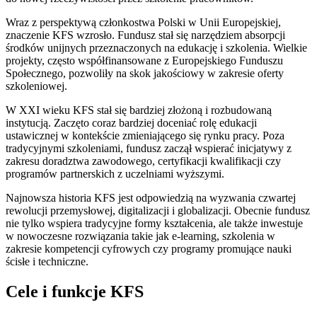
Wraz z perspektywą członkostwa Polski w Unii Europejskiej,
znaczenie KFS wzrosło. Fundusz stał się narzędziem absorpcji
środków unijnych przeznaczonych na edukację i szkolenia. Wielkie
projekty, często współfinansowane z Europejskiego Funduszu
Społecznego, pozwoliły na skok jakościowy w zakresie oferty
szkoleniowej.
W XXI wieku KFS stał się bardziej złożoną i rozbudowaną
instytucją. Zaczęto coraz bardziej doceniać rolę edukacji
ustawicznej w kontekście zmieniającego się rynku pracy. Poza
tradycyjnymi szkoleniami, fundusz zaczął wspierać inicjatywy z
zakresu doradztwa zawodowego, certyfikacji kwalifikacji czy
programów partnerskich z uczelniami wyższymi.
Najnowsza historia KFS jest odpowiedzią na wyzwania czwartej
rewolucji przemysłowej, digitalizacji i globalizacji. Obecnie fundusz
nie tylko wspiera tradycyjne formy kształcenia, ale także inwestuje
w nowoczesne rozwiązania takie jak e-learning, szkolenia w
zakresie kompetencji cyfrowych czy programy promujące nauki
ścisłe i techniczne.
Cele i funkcje KFS