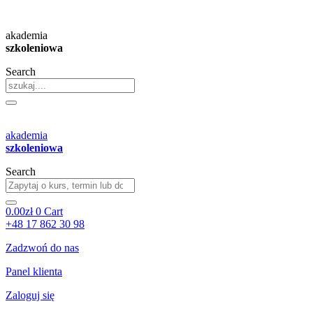
Przejdź
do
akademia
treści
szkoleniowa
Search
akademia
szkoleniowa
Search
0.00
zł
0
Cart
+48 17 862 30 98
Zadzwoń do nas
Panel klienta
Zaloguj się