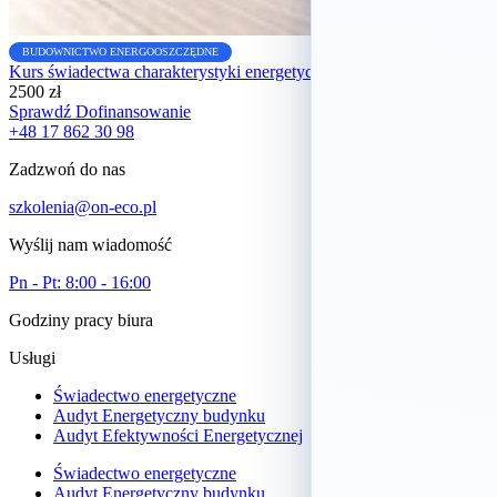
BUDOWNICTWO ENERGOOSZCZĘDNE
Kurs świadectwa charakterystyki energetycznej budynków
2500 zł
Sprawdź Dofinansowanie
+48 17 862 30 98
Zadzwoń do nas
szkolenia@on-eco.pl
Wyślij nam wiadomość
Pn - Pt: 8:00 - 16:00
Godziny pracy biura
Usługi
Świadectwo energetyczne
Audyt Energetyczny budynku
Audyt Efektywności Energetycznej
Świadectwo energetyczne
Audyt Energetyczny budynku