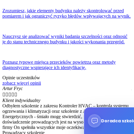
Zrozumiesz, jakie elementy budynku należy skontrolować przed
pomiarem i jak ograniczyć ryzyko błędów wpływających na wynik.
Nauczysz się analizować wyniki badania szczelności oraz odnosić
je do stanu technicznego budynku i jakości wykonania przegród.
Poznasz typowe miejsca przecieków powietrza oraz metody
diagnostyczne wspierające ich identyfikację.
Opinie uczestników
zobacz więcej opinii
Artur Fryc
A





Klient indywidualny
K
Odbyłem szkolenie z zakresu Kontroler HVAC – kontrola systemu
B
ogrzewania i klimatyzacji oraz szkolenie z Audytów
r
Energetycznych - śmiało mogę stwierdzić, że wiedza i
M
Doradca szkol
doświadczenie prowadzących jest na wysokim poziomie. Obsługa
s
firmy On spełniła wszystkie moje oczekiwania.
Prowadzący szkolenie