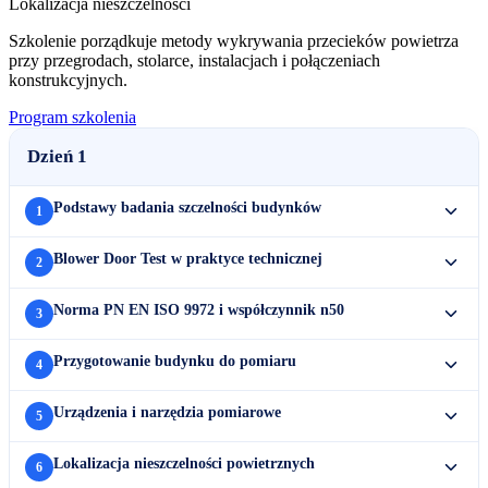
Lokalizacja nieszczelności
Szkolenie porządkuje metody wykrywania przecieków powietrza
przy przegrodach, stolarce, instalacjach i połączeniach
konstrukcyjnych.
Program szkolenia
Dzień 1
Podstawy badania szczelności budynków
1
Blower Door Test w praktyce technicznej
2
Norma PN EN ISO 9972 i współczynnik n50
3
Przygotowanie budynku do pomiaru
4
Urządzenia i narzędzia pomiarowe
5
Lokalizacja nieszczelności powietrznych
6