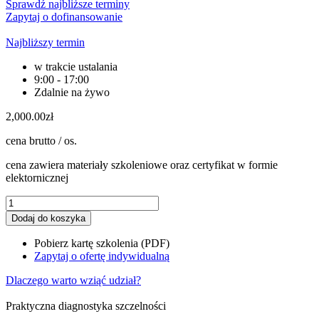
Sprawdź najbliższe terminy
Zapytaj o dofinansowanie
Najbliższy termin
w trakcie ustalania
9:00 - 17:00
Zdalnie na żywo
2,000.00
zł
cena brutto / os.
cena zawiera materiały szkoleniowe oraz certyfikat w formie
elektornicznej
ilość
Szkolenie
Dodaj do koszyka
Blower
Door
Pobierz kartę szkolenia (PDF)
Test
Zapytaj o ofertę indywidualną
i
badanie
Dlaczego warto wziąć udział?
szczelności
powietrznej
Praktyczna diagnostyka szczelności
budynków