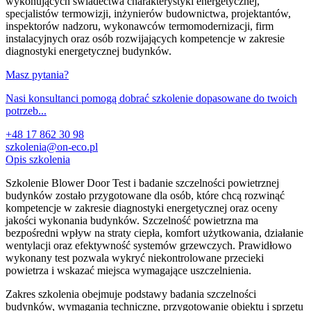
wykonujących świadectwa charakterystyki energetycznej,
specjalistów termowizji, inżynierów budownictwa, projektantów,
inspektorów nadzoru, wykonawców termomodernizacji, firm
instalacyjnych oraz osób rozwijających kompetencje w zakresie
diagnostyki energetycznej budynków.
Masz pytania?
Nasi konsultanci pomogą dobrać szkolenie dopasowane do twoich
potrzeb...
+48 17 862 30 98
szkolenia@on-eco.pl
Opis szkolenia
Szkolenie Blower Door Test i badanie szczelności powietrznej
budynków zostało przygotowane dla osób, które chcą rozwinąć
kompetencje w zakresie diagnostyki energetycznej oraz oceny
jakości wykonania budynków. Szczelność powietrzna ma
bezpośredni wpływ na straty ciepła, komfort użytkowania, działanie
wentylacji oraz efektywność systemów grzewczych. Prawidłowo
wykonany test pozwala wykryć niekontrolowane przecieki
powietrza i wskazać miejsca wymagające uszczelnienia.
Zakres szkolenia obejmuje podstawy badania szczelności
budynków, wymagania techniczne, przygotowanie obiektu i sprzętu