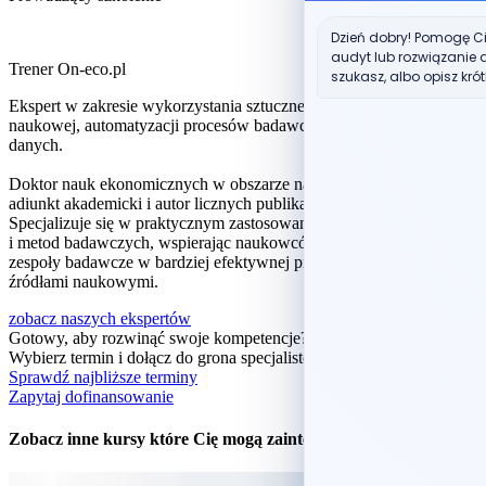
Dzień dobry! Pomogę Ci
audyt lub rozwiązanie d
Trener On-eco.pl
szukasz, albo opisz krót
Ekspert w zakresie wykorzystania sztucznej inteligencji w pracy
naukowej, automatyzacji procesów badawczych oraz analizy
danych.
Doktor nauk ekonomicznych w obszarze nauk o zarządzaniu,
adiunkt akademicki i autor licznych publikacji naukowych.
Specjalizuje się w praktycznym zastosowaniu narzędzi AI, statystyki
i metod badawczych, wspierając naukowców, doktorantów oraz
zespoły badawcze w bardziej efektywnej pracy z tekstem, danymi i
źródłami naukowymi.
zobacz naszych ekspertów
Gotowy, aby rozwinąć swoje kompetencje?
Wybierz termin i dołącz do grona specjalistów i praktyków.
Sprawdź najbliższe terminy
Zapytaj dofinansowanie
Zobacz inne kursy które Cię mogą zainteresować...​