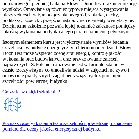
pomiarowego, przebieg badania Blower Door Test oraz interpretację
wyników. Omawiane są również typowe miejsca występowania
nieszczelności, w tym połączenia przegród, stolarka, dachy,
poddasza, posadzki, przejścia instalacyjne i elementy wentylacyjne.
Dzięki temu szkolenie pozwala lepiej rozumieć zależność pomiędzy
jakością wykonania budynku a jego parametrami energetycznymi.
Istotnym elementem kursu jest wykorzystanie wyników badania
szczelności w audycie energetycznym i termomodernizacji. Blower
Door Test może wspierać ocenę strat energii, kontrolę jakości
wykonania prac budowlanych oraz przygotowanie zaleceń
naprawczych. Szkolenie realizowane jest w formule zdalnej w
czasie rzeczywistym, co umożliwia udział w zajęciach na żywo i
omawianie praktycznych zagadnień związanych z pomiarem
szczelności powietrznej budynku.
Co zyskasz dzięki szkoleniu?
Poznasz zasady działania testu szczelności powietrznej i znaczenie
pomiaru dla oceny jakości energetycznej budynku.