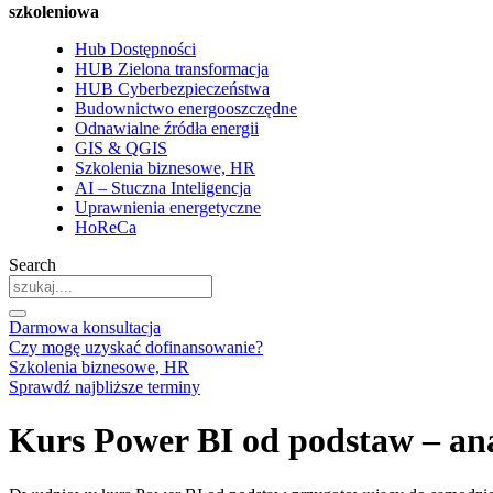
szkoleniowa
Hub Dostępności
HUB Zielona transformacja
HUB Cyberbezpieczeństwa
Budownictwo energooszczędne
Odnawialne źródła energii
GIS & QGIS
Szkolenia biznesowe, HR
AI – Stuczna Inteligencja
Uprawnienia energetyczne
HoReCa
Search
Darmowa konsultacja
Czy mogę uzyskać dofinansowanie?
Szkolenia biznesowe, HR
Sprawdź najbliższe terminy
Kurs Power BI od podstaw – ana