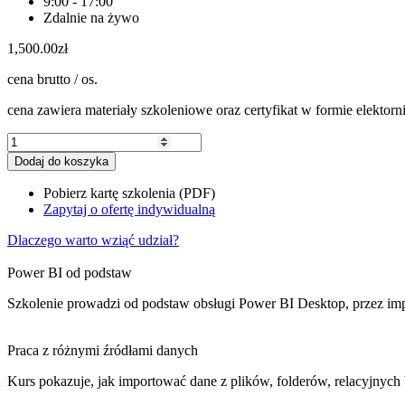
9:00 - 17:00
Zdalnie na żywo
1,500.00
zł
cena brutto / os.
cena zawiera materiały szkoleniowe oraz certyfikat w formie elektorn
ilość
Kurs
Dodaj do koszyka
Power
BI
Pobierz kartę szkolenia (PDF)
od
Zapytaj o ofertę indywidualną
podstaw
–
Dlaczego warto wziąć udział?
analizy
danych
Power BI od podstaw
i
raportowanie
Szkolenie prowadzi od podstaw obsługi Power BI Desktop, przez imp
biznesowe
Praca z różnymi źródłami danych
Kurs pokazuje, jak importować dane z plików, folderów, relacyjnych