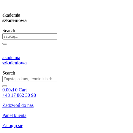
Przejdź
do
akademia
treści
szkoleniowa
Search
akademia
szkoleniowa
Search
0.00
zł
0
Cart
+48 17 862 30 98
Zadzwoń do nas
Panel klienta
Zaloguj się