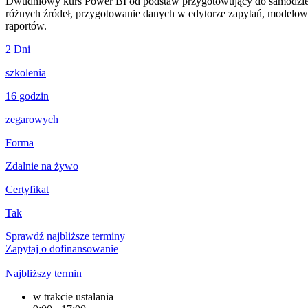
Dwudniowy kurs Power BI od podstaw przygotowujący do samodzielnej
różnych źródeł, przygotowanie danych w edytorze zapytań, modelowan
raportów.
2 Dni
szkolenia
16 godzin
zegarowych
Forma
Zdalnie na żywo
Certyfikat
Tak
Sprawdź najbliższe terminy
Zapytaj o dofinansowanie
Najbliższy termin
w trakcie ustalania