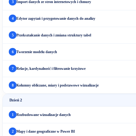
3
Import danych ze stron internetowych i chmury
4
Edytor zapytań i przygotowanie danych do analizy
5
Przekształcanie danych i zmiana struktury tabel
6
Tworzenie modelu danych
7
Relacje, kardynalność i filtrowanie krzyżowe
8
Kolumny obliczane, miary i podstawowe wizualizacje
Dzień 2
1
Rozbudowane wizualizacje danych
2
Mapy i dane geograficzne w Power BI