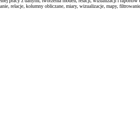
 pracy z danymi, tworzenia modeli, relacji, wizualizacji i raportó
ie, relacje, kolumny obliczane, miary, wizualizacje, mapy, filtrowan