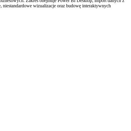
w biznesowych. Zakres obejmuje Power BI Desktop, import danych z
ie, niestandardowe wizualizacje oraz budowę interaktywnych