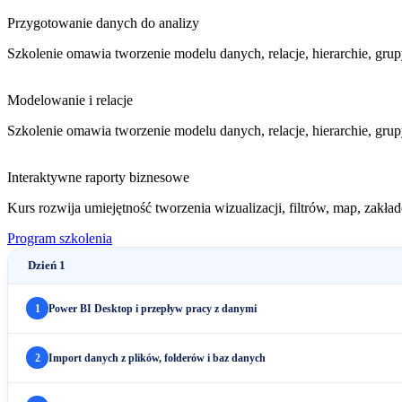
Przygotowanie danych do analizy
Szkolenie omawia tworzenie modelu danych, relacje, hierarchie, grupy
Modelowanie i relacje
Szkolenie omawia tworzenie modelu danych, relacje, hierarchie, grupy
Interaktywne raporty biznesowe
Kurs rozwija umiejętność tworzenia wizualizacji, filtrów, map, zakł
Program szkolenia
Dzień 1
1
Power BI Desktop i przepływ pracy z danymi
2
Import danych z plików, folderów i baz danych