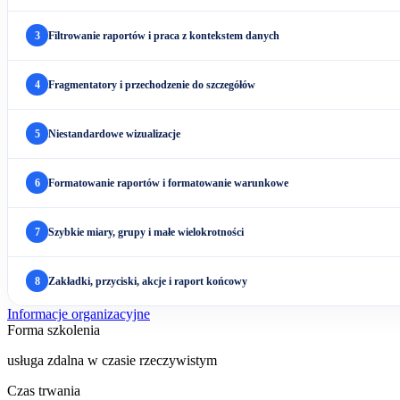
3
Filtrowanie raportów i praca z kontekstem danych
4
Fragmentatory i przechodzenie do szczegółów
5
Niestandardowe wizualizacje
6
Formatowanie raportów i formatowanie warunkowe
7
Szybkie miary, grupy i małe wielokrotności
8
Zakładki, przyciski, akcje i raport końcowy
Informacje organizacyjne
Forma szkolenia
usługa zdalna w czasie rzeczywistym
Czas trwania