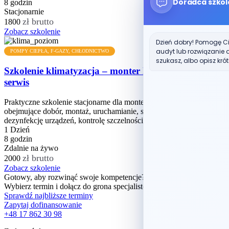
Doradca szkol
8 godzin
Stacjonarnie
zł brutto
1800
Zobacz szkolenie
Dzień dobry! Pomogę Ci
audyt lub rozwiązanie d
POMPY CIEPŁA, F-GAZY, CHŁODNICTWO
szukasz, albo opisz krót
Szkolenie klimatyzacja – monter klimatyzacji dobór,
serwis
Praktyczne szkolenie stacjonarne dla monterów klimatyzacji,
obejmujące dobór, montaż, uruchamianie, serwis, czyszczenie i
dezynfekcję urządzeń, kontrolę szczelności, próbę...
1 Dzień
8 godzin
Zdalnie na żywo
zł brutto
2000
Zobacz szkolenie
Gotowy, aby rozwinąć swoje kompetencje?
Wybierz termin i dołącz do grona specjalistów i praktyków.
Sprawdź najbliższe terminy
Zapytaj dofinansowanie
+48 17 862 30 98