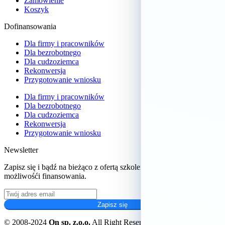
Zamówienie
Koszyk
Dofinansowania
Dla firmy i pracowników
Dla bezrobotnego
Dla cudzoziemca
Rekonwersja
Przygotowanie wniosku
Dla firmy i pracowników
Dla bezrobotnego
Dla cudzoziemca
Rekonwersja
Przygotowanie wniosku
Newsletter
Zapisz się i bądź na bieżąco z ofertą szkoleń oraz aktualnych
możliwośći finansowania.
Zapisz się
© 2008-2024
On sp. z.o.o.
All Right Reserved.