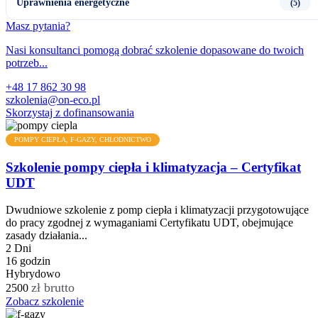
Uprawnienia energetyczne
(5)
Masz pytania?
Nasi konsultanci pomogą dobrać szkolenie dopasowane do twoich
potrzeb...
+48 17 862 30 98
szkolenia@on-eco.pl
Skorzystaj z dofinansowania
POMPY CIEPŁA, F-GAZY, CHŁODNICTWO
Szkolenie pompy ciepła i klimatyzacja – Certyfikat
UDT
Dwudniowe szkolenie z pomp ciepła i klimatyzacji przygotowujące
do pracy zgodnej z wymaganiami Certyfikatu UDT, obejmujące
zasady działania...
2 Dni
16 godzin
Hybrydowo
zł brutto
2500
Zobacz szkolenie