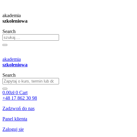
Przejdź
do
akademia
treści
szkoleniowa
Search
akademia
szkoleniowa
Search
0.00
zł
0
Cart
+48 17 862 30 98
Zadzwoń do nas
Panel klienta
Zaloguj się