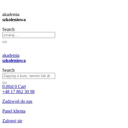
Przejdź
do
akademia
treści
szkoleniowa
Search
akademia
szkoleniowa
Search
0.00
zł
0
Cart
+48 17 862 30 98
Zadzwoń do nas
Panel klienta
Zaloguj się