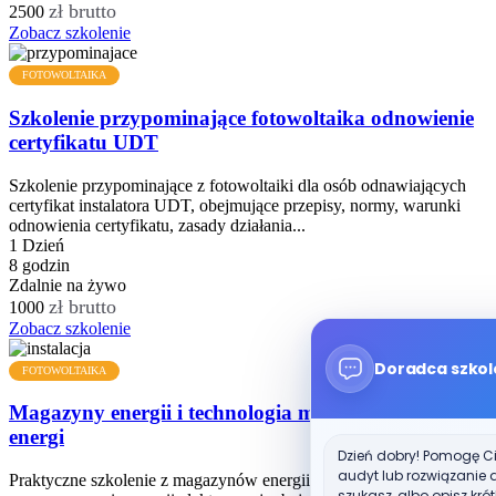
zł brutto
2500
Zobacz szkolenie
FOTOWOLTAIKA
Szkolenie przypominające fotowoltaika odnowienie
certyfikatu UDT
Szkolenie przypominające z fotowoltaiki dla osób odnawiających
certyfikat instalatora UDT, obejmujące przepisy, normy, warunki
odnowienia certyfikatu, zasady działania...
1 Dzień
8 godzin
Zdalnie na żywo
zł brutto
1000
Zobacz szkolenie
Doradca szkol
FOTOWOLTAIKA
Magazyny energii i technologia magazynowania
energi
Dzień dobry! Pomogę Ci
audyt lub rozwiązanie d
Praktyczne szkolenie z magazynów energii i technologii
szukasz, albo opisz krót