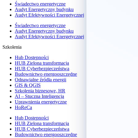
Świadectwo energetyczne
Audyt Energetyczny budynku
Audyt Efektywności Energetycznej
Świadectwo energetyczne
Audyt Energetyczny budynku
Audyt Efektywności Energetycznej
Szkolenia
Hub Dostępności
HUB Zielona transformacja
HUB Cyberbezpieczeństwa
Budownictwo energooszczędne
Odnawialne źródła energii
GIS & QGIS
Szkolenia biznesowe, HR
AI – Stuczna Inteligencja
Uprawnienia energetyczne
HoReCa
Hub Dostępności
HUB Zielona transformacja
HUB Cyberbezpieczeństwa
Budownictwo energooszczędne