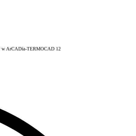
M
z pracy w ArCADia-TERMOCAD 12
R
Z
Z