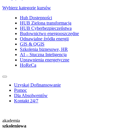
Wybierz kategorię kursów
Hub Dostępności
HUB Zielona transformacja
HUB Cyberbezpieczeństwa
Budownictwo energooszczędne
Odnawialne źródła energii
GIS & QGIS
Szkolenia biznesowe, HR
AI – Stuczna Inteligencja
Uprawnienia energetyczne
HoReCa
Uzyskaj Dofinansowanie
Pomoc
Dla Absolwentów
Kontakt 24/7
akademia
szkoleniowa